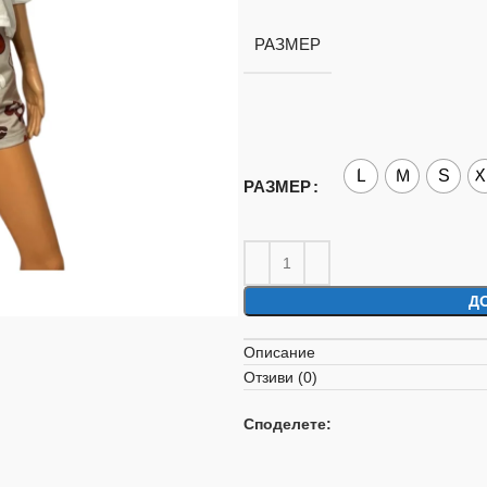
РАЗМЕР
L
M
S
X
РАЗМЕР
Д
Описание
Отзиви (0)
Споделете: