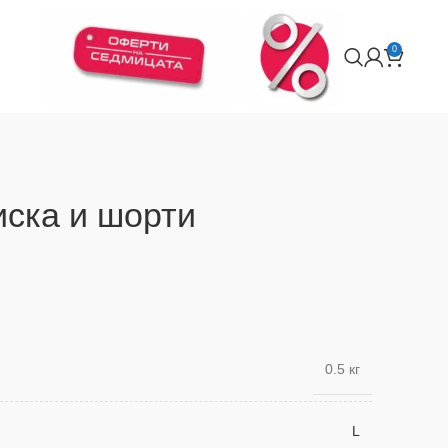
0
иска и шорти
0.5 кг
L