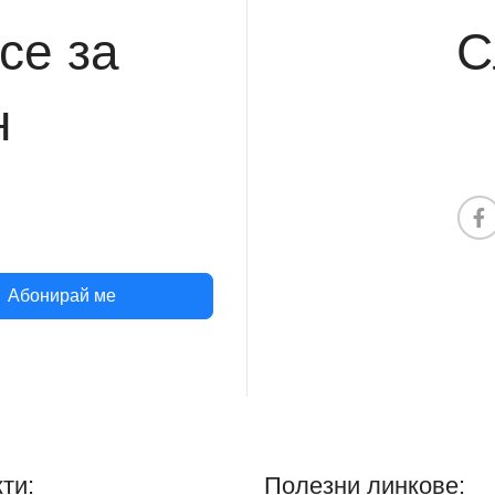
се за
С
н
Абонирай ме
ти:
Полезни линкове: