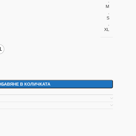
,
M
,
S
,
XL
L
ОБАВЯНЕ В КОЛИЧКАТА