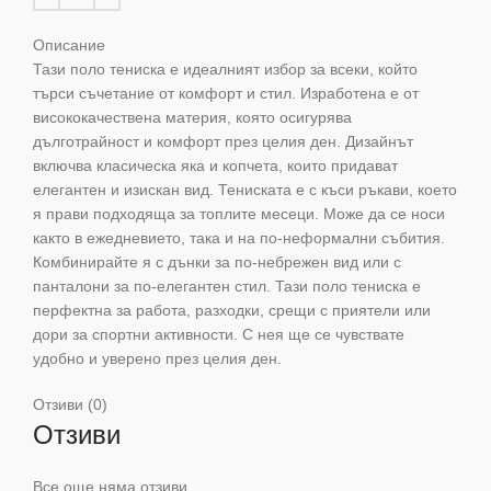
Описание
Тази поло тениска е идеалният избор за всеки, който
търси съчетание от комфорт и стил. Изработена е от
висококачествена материя, която осигурява
дълготрайност и комфорт през целия ден. Дизайнът
включва класическа яка и копчета, които придават
елегантен и изискан вид. Тениската е с къси ръкави, което
я прави подходяща за топлите месеци. Може да се носи
както в ежедневието, така и на по-неформални събития.
Комбинирайте я с дънки за по-небрежен вид или с
панталони за по-елегантен стил. Тази поло тениска е
перфектна за работа, разходки, срещи с приятели или
дори за спортни активности. С нея ще се чувствате
удобно и уверено през целия ден.
Отзиви (0)
Отзиви
Все още няма отзиви.