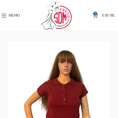
0
МЕНЮ
0.00
ЛВ.