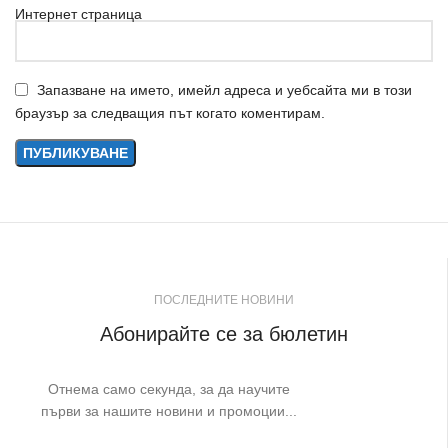
Интернет страница
Запазване на името, имейл адреса и уебсайта ми в този
браузър за следващия път когато коментирам.
ПОСЛЕДНИТЕ НОВИНИ
Абонирайте се за бюлетин
Отнема само секунда, за да научите
първи за нашите новини и промоции...