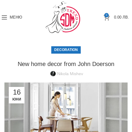
0
МЕНЮ
0.00
ЛВ.
DECORATION
New home decor from John Doerson
Nikola Mishev
16
ЮНИ