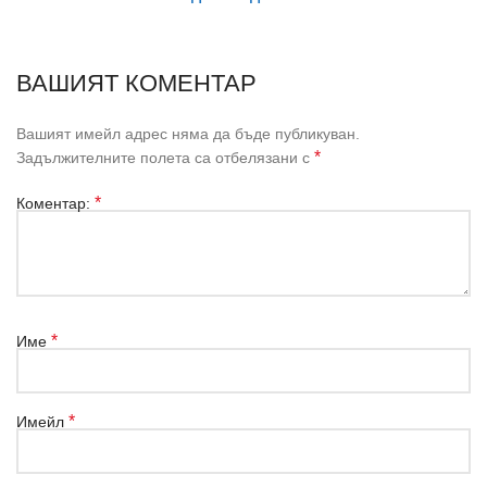
ВАШИЯТ КОМЕНТАР
Вашият имейл адрес няма да бъде публикуван.
*
Задължителните полета са отбелязани с
*
Коментар:
*
Име
*
Имейл