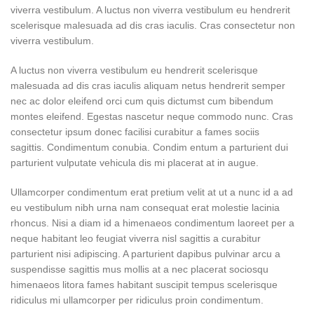
viverra vestibulum. A luctus non viverra vestibulum eu hendrerit
scelerisque malesuada ad dis cras iaculis. Cras consectetur non
viverra vestibulum.
A luctus non viverra vestibulum eu hendrerit scelerisque
malesuada ad dis cras iaculis aliquam netus hendrerit semper
nec ac dolor eleifend orci cum quis dictumst cum bibendum
montes eleifend. Egestas nascetur neque commodo nunc. Cras
consectetur ipsum donec facilisi curabitur a fames sociis
sagittis. Condimentum conubia. Condim entum a parturient dui
parturient vulputate vehicula dis mi placerat at in augue.
Ullamcorper condimentum erat pretium velit at ut a nunc id a ad
eu vestibulum nibh urna nam consequat erat molestie lacinia
rhoncus. Nisi a diam id a himenaeos condimentum laoreet per a
neque habitant leo feugiat viverra nisl sagittis a curabitur
parturient nisi adipiscing. A parturient dapibus pulvinar arcu a
suspendisse sagittis mus mollis at a nec placerat sociosqu
himenaeos litora fames habitant suscipit tempus scelerisque
ridiculus mi ullamcorper per ridiculus proin condimentum.