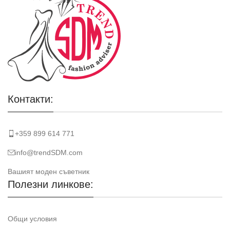
Контакти:
+359 899 614 771
info@trendSDM.com
Вашият моден съветник
Полезни линкове:
Общи условия