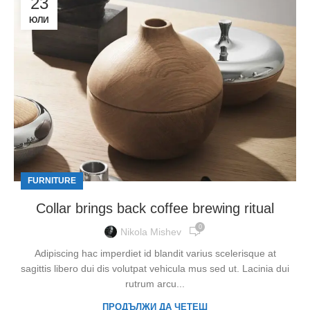
23
ЮЛИ
FURNITURE
Collar brings back coffee brewing ritual
0
Nikola Mishev
Adipiscing hac imperdiet id blandit varius scelerisque at
sagittis libero dui dis volutpat vehicula mus sed ut. Lacinia dui
rutrum arcu...
ПРОДЪЛЖИ ДА ЧЕТЕШ